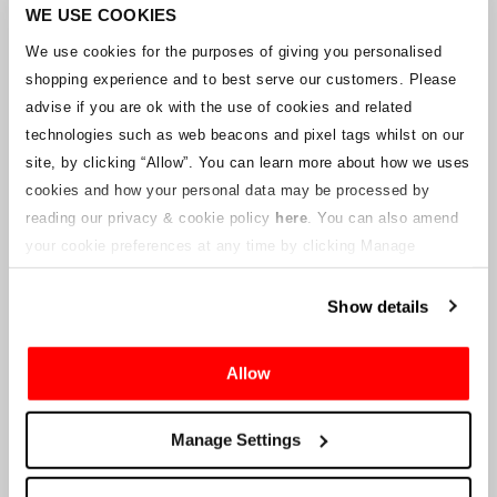
Unternehmens arbeitet mit den Lieferanten zusammen, um
WE USE COOKIES
sicherzustellen, dass Grand-Prix-Tickets geliefert werden.
We use cookies for the purposes of giving you personalised
shopping experience and to best serve our customers. Please
Sollte sich der Status einzelner Buchungen ändern, wurden
advise if you are ok with the use of cookies and related
Vorkehrungen getroffen, um Sie so schnell wie möglich zu
benachrichtigen. Zusätzliche Hinweise für Ticketinhaber werden auf
technologies such as web beacons and pixel tags whilst on our
dieser Webseite veröffentlicht, sobald Informationen verfügbar
site, by clicking “Allow”.
You can learn more about how we uses
sind. Wir werden denjenigen mit gültigen Tickets auch eine neue E-
cookies and how your personal data may be processed by
Mail-Adresse für den Kundenservice zur Verfügung stellen, die von
reading our privacy & cookie policy
here
. You can also amend
einem verbundenen Unternehmen verwaltet wird. Crowe U.K. LLP
kann keine Fragen zum Ticketvorgang und zum Zeitpunkt der
your cookie preferences at any time by clicking Manage
Lieferung beantworten.
Cookies in the footer of this site.
Show details
An die Lieferanten und Verkäufer des Unternehmens
Allow
Crowe UK LLP
wird Ihnen Informationen über die geplante
Liquidation zur Verfügung stellen, einschließlich Unterlagen
darüber, wie Sie eine Forderung gegen das Unternehmen geltend
Manage Settings
machen können.