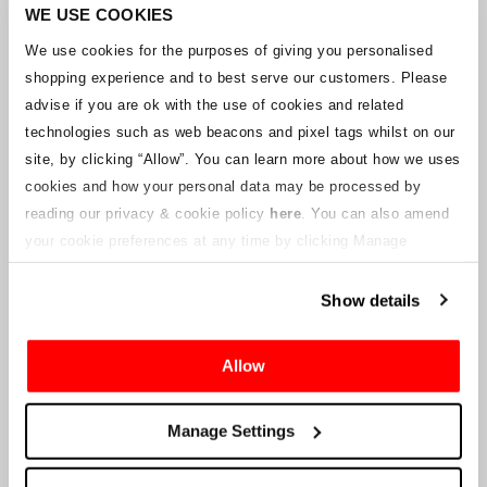
Unternehmens arbeitet mit den Lieferanten zusammen, um
WE USE COOKIES
sicherzustellen, dass Grand-Prix-Tickets geliefert werden.
We use cookies for the purposes of giving you personalised
shopping experience and to best serve our customers. Please
Sollte sich der Status einzelner Buchungen ändern, wurden
advise if you are ok with the use of cookies and related
Vorkehrungen getroffen, um Sie so schnell wie möglich zu
benachrichtigen. Zusätzliche Hinweise für Ticketinhaber werden auf
technologies such as web beacons and pixel tags whilst on our
dieser Webseite veröffentlicht, sobald Informationen verfügbar
site, by clicking “Allow”.
You can learn more about how we uses
sind. Wir werden denjenigen mit gültigen Tickets auch eine neue E-
cookies and how your personal data may be processed by
Mail-Adresse für den Kundenservice zur Verfügung stellen, die von
reading our privacy & cookie policy
here
. You can also amend
einem verbundenen Unternehmen verwaltet wird. Crowe U.K. LLP
kann keine Fragen zum Ticketvorgang und zum Zeitpunkt der
your cookie preferences at any time by clicking Manage
Lieferung beantworten.
Cookies in the footer of this site.
Show details
An die Lieferanten und Verkäufer des Unternehmens
Allow
Crowe UK LLP
wird Ihnen Informationen über die geplante
Liquidation zur Verfügung stellen, einschließlich Unterlagen
darüber, wie Sie eine Forderung gegen das Unternehmen geltend
Manage Settings
machen können.