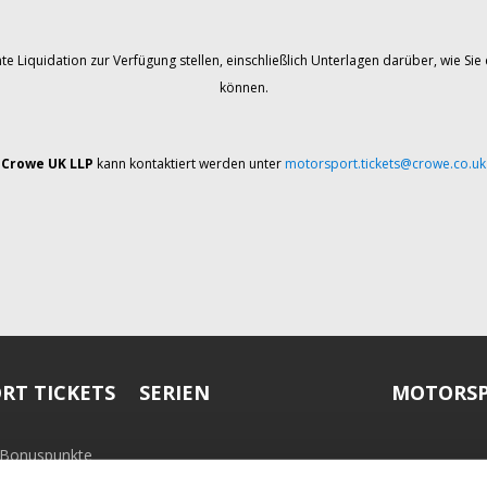
te Liquidation zur Verfügung stellen, einschließlich Unterlagen darüber, wie 
können.
Crowe UK LLP
kann kontaktiert werden unter
motorsport.tickets@crowe.co.uk
RT TICKETS
SERIEN
MOTORSP
-Bonuspunkte
ramm