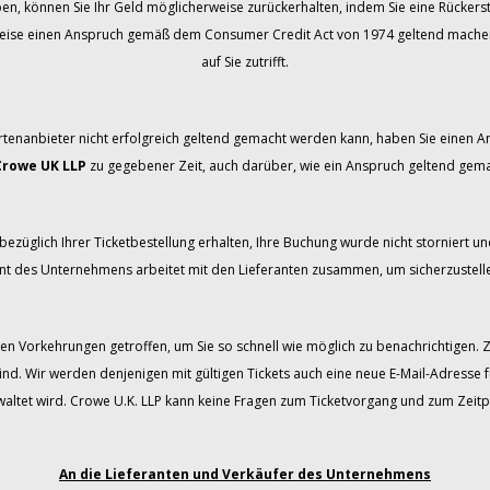
ben, können Sie Ihr Geld möglicherweise zurückerhalten, indem Sie eine Rücker
weise einen Anspruch gemäß dem Consumer Credit Act von 1974 geltend machen. B
auf Sie zutrifft.
rtenanbieter nicht erfolgreich geltend gemacht werden kann, haben Sie einen
Crowe UK LLP
zu gegebener Zeit, auch darüber, wie ein Anspruch geltend gem
ezüglich Ihrer Ticketbestellung erhalten, Ihre Buchung wurde nicht storniert und
 des Unternehmens arbeitet mit den Lieferanten zusammen, um sicherzustellen
en Vorkehrungen getroffen, um Sie so schnell wie möglich zu benachrichtigen. 
ind. Wir werden denjenigen mit gültigen Tickets auch eine neue E-Mail-Adresse 
tet wird. Crowe U.K. LLP kann keine Fragen zum Ticketvorgang und zum Zeitp
An die Lieferanten und Verkäufer des Unternehmens