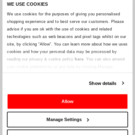
Unternehmens arbeitet mit den Lieferanten zusammen, um
WE USE COOKIES
sicherzustellen, dass Grand-Prix-Tickets geliefert werden.
We use cookies for the purposes of giving you personalised
shopping experience and to best serve our customers. Please
Sollte sich der Status einzelner Buchungen ändern, wurden
advise if you are ok with the use of cookies and related
Vorkehrungen getroffen, um Sie so schnell wie möglich zu
benachrichtigen. Zusätzliche Hinweise für Ticketinhaber werden auf
technologies such as web beacons and pixel tags whilst on our
dieser Webseite veröffentlicht, sobald Informationen verfügbar
site, by clicking “Allow”.
You can learn more about how we uses
sind. Wir werden denjenigen mit gültigen Tickets auch eine neue E-
cookies and how your personal data may be processed by
Mail-Adresse für den Kundenservice zur Verfügung stellen, die von
reading our privacy & cookie policy
here
. You can also amend
einem verbundenen Unternehmen verwaltet wird. Crowe U.K. LLP
kann keine Fragen zum Ticketvorgang und zum Zeitpunkt der
your cookie preferences at any time by clicking Manage
Lieferung beantworten.
Cookies in the footer of this site.
Show details
An die Lieferanten und Verkäufer des Unternehmens
Allow
Crowe UK LLP
wird Ihnen Informationen über die geplante
Liquidation zur Verfügung stellen, einschließlich Unterlagen
darüber, wie Sie eine Forderung gegen das Unternehmen geltend
Manage Settings
machen können.