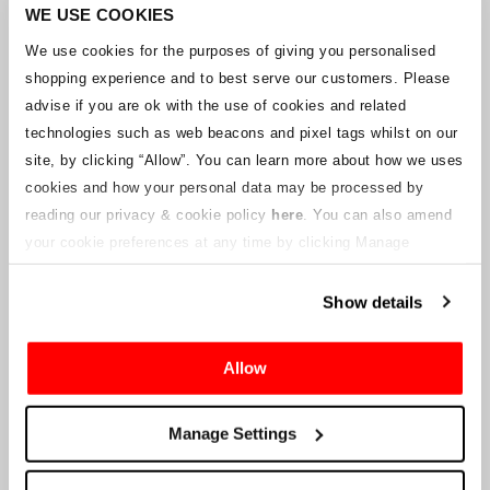
Unternehmens arbeitet mit den Lieferanten zusammen, um
WE USE COOKIES
sicherzustellen, dass Grand-Prix-Tickets geliefert werden.
We use cookies for the purposes of giving you personalised
shopping experience and to best serve our customers. Please
Sollte sich der Status einzelner Buchungen ändern, wurden
advise if you are ok with the use of cookies and related
Vorkehrungen getroffen, um Sie so schnell wie möglich zu
benachrichtigen. Zusätzliche Hinweise für Ticketinhaber werden auf
technologies such as web beacons and pixel tags whilst on our
dieser Webseite veröffentlicht, sobald Informationen verfügbar
site, by clicking “Allow”.
You can learn more about how we uses
sind. Wir werden denjenigen mit gültigen Tickets auch eine neue E-
cookies and how your personal data may be processed by
Mail-Adresse für den Kundenservice zur Verfügung stellen, die von
reading our privacy & cookie policy
here
. You can also amend
einem verbundenen Unternehmen verwaltet wird. Crowe U.K. LLP
kann keine Fragen zum Ticketvorgang und zum Zeitpunkt der
your cookie preferences at any time by clicking Manage
Lieferung beantworten.
Cookies in the footer of this site.
Show details
An die Lieferanten und Verkäufer des Unternehmens
Allow
Crowe UK LLP
wird Ihnen Informationen über die geplante
Liquidation zur Verfügung stellen, einschließlich Unterlagen
darüber, wie Sie eine Forderung gegen das Unternehmen geltend
Manage Settings
machen können.