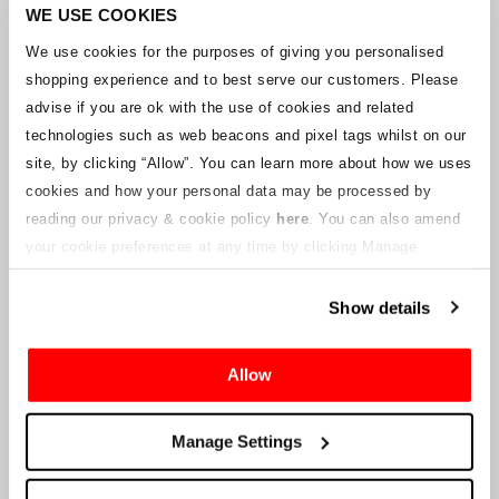
Unternehmens arbeitet mit den Lieferanten zusammen, um
WE USE COOKIES
sicherzustellen, dass Grand-Prix-Tickets geliefert werden.
We use cookies for the purposes of giving you personalised
shopping experience and to best serve our customers. Please
Sollte sich der Status einzelner Buchungen ändern, wurden
advise if you are ok with the use of cookies and related
Vorkehrungen getroffen, um Sie so schnell wie möglich zu
benachrichtigen. Zusätzliche Hinweise für Ticketinhaber werden auf
technologies such as web beacons and pixel tags whilst on our
dieser Webseite veröffentlicht, sobald Informationen verfügbar
site, by clicking “Allow”.
You can learn more about how we uses
sind. Wir werden denjenigen mit gültigen Tickets auch eine neue E-
cookies and how your personal data may be processed by
Mail-Adresse für den Kundenservice zur Verfügung stellen, die von
reading our privacy & cookie policy
here
. You can also amend
einem verbundenen Unternehmen verwaltet wird. Crowe U.K. LLP
kann keine Fragen zum Ticketvorgang und zum Zeitpunkt der
your cookie preferences at any time by clicking Manage
Lieferung beantworten.
Cookies in the footer of this site.
Show details
An die Lieferanten und Verkäufer des Unternehmens
Allow
Crowe UK LLP
wird Ihnen Informationen über die geplante
Liquidation zur Verfügung stellen, einschließlich Unterlagen
darüber, wie Sie eine Forderung gegen das Unternehmen geltend
Manage Settings
machen können.