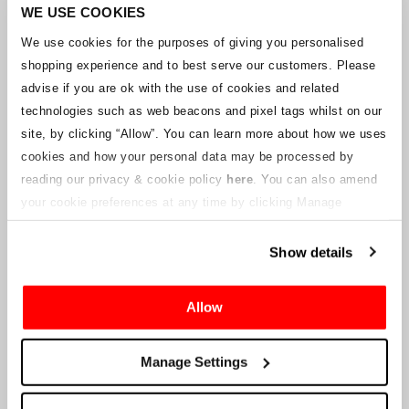
Unternehmens arbeitet mit den Lieferanten zusammen, um
WE USE COOKIES
sicherzustellen, dass Grand-Prix-Tickets geliefert werden.
We use cookies for the purposes of giving you personalised
shopping experience and to best serve our customers. Please
Sollte sich der Status einzelner Buchungen ändern, wurden
advise if you are ok with the use of cookies and related
Vorkehrungen getroffen, um Sie so schnell wie möglich zu
benachrichtigen. Zusätzliche Hinweise für Ticketinhaber werden auf
technologies such as web beacons and pixel tags whilst on our
dieser Webseite veröffentlicht, sobald Informationen verfügbar
site, by clicking “Allow”.
You can learn more about how we uses
sind. Wir werden denjenigen mit gültigen Tickets auch eine neue E-
cookies and how your personal data may be processed by
Mail-Adresse für den Kundenservice zur Verfügung stellen, die von
reading our privacy & cookie policy
here
. You can also amend
einem verbundenen Unternehmen verwaltet wird. Crowe U.K. LLP
kann keine Fragen zum Ticketvorgang und zum Zeitpunkt der
your cookie preferences at any time by clicking Manage
Lieferung beantworten.
Cookies in the footer of this site.
Show details
An die Lieferanten und Verkäufer des Unternehmens
Allow
Crowe UK LLP
wird Ihnen Informationen über die geplante
Liquidation zur Verfügung stellen, einschließlich Unterlagen
darüber, wie Sie eine Forderung gegen das Unternehmen geltend
Manage Settings
machen können.