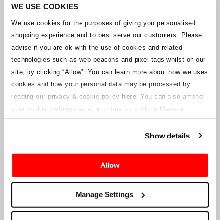
Unternehmens arbeitet mit den Lieferanten zusammen, um
WE USE COOKIES
sicherzustellen, dass Grand-Prix-Tickets geliefert werden.
We use cookies for the purposes of giving you personalised
shopping experience and to best serve our customers. Please
Sollte sich der Status einzelner Buchungen ändern, wurden
advise if you are ok with the use of cookies and related
Vorkehrungen getroffen, um Sie so schnell wie möglich zu
benachrichtigen. Zusätzliche Hinweise für Ticketinhaber werden auf
technologies such as web beacons and pixel tags whilst on our
dieser Webseite veröffentlicht, sobald Informationen verfügbar
site, by clicking “Allow”.
You can learn more about how we uses
sind. Wir werden denjenigen mit gültigen Tickets auch eine neue E-
cookies and how your personal data may be processed by
Mail-Adresse für den Kundenservice zur Verfügung stellen, die von
reading our privacy & cookie policy
here
. You can also amend
einem verbundenen Unternehmen verwaltet wird. Crowe U.K. LLP
kann keine Fragen zum Ticketvorgang und zum Zeitpunkt der
your cookie preferences at any time by clicking Manage
Lieferung beantworten.
Cookies in the footer of this site.
Show details
An die Lieferanten und Verkäufer des Unternehmens
Allow
Crowe UK LLP
wird Ihnen Informationen über die geplante
Liquidation zur Verfügung stellen, einschließlich Unterlagen
darüber, wie Sie eine Forderung gegen das Unternehmen geltend
Manage Settings
machen können.