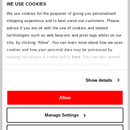
Unternehmens arbeitet mit den Lieferanten zusammen, um
WE USE COOKIES
sicherzustellen, dass Grand-Prix-Tickets geliefert werden.
We use cookies for the purposes of giving you personalised
shopping experience and to best serve our customers. Please
Sollte sich der Status einzelner Buchungen ändern, wurden
advise if you are ok with the use of cookies and related
Vorkehrungen getroffen, um Sie so schnell wie möglich zu
benachrichtigen. Zusätzliche Hinweise für Ticketinhaber werden auf
technologies such as web beacons and pixel tags whilst on our
dieser Webseite veröffentlicht, sobald Informationen verfügbar
site, by clicking “Allow”.
You can learn more about how we uses
sind. Wir werden denjenigen mit gültigen Tickets auch eine neue E-
cookies and how your personal data may be processed by
Mail-Adresse für den Kundenservice zur Verfügung stellen, die von
reading our privacy & cookie policy
here
. You can also amend
einem verbundenen Unternehmen verwaltet wird. Crowe U.K. LLP
kann keine Fragen zum Ticketvorgang und zum Zeitpunkt der
your cookie preferences at any time by clicking Manage
Lieferung beantworten.
Cookies in the footer of this site.
Show details
An die Lieferanten und Verkäufer des Unternehmens
Allow
Crowe UK LLP
wird Ihnen Informationen über die geplante
Liquidation zur Verfügung stellen, einschließlich Unterlagen
darüber, wie Sie eine Forderung gegen das Unternehmen geltend
Manage Settings
machen können.