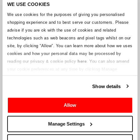
Unternehmens arbeitet mit den Lieferanten zusammen, um
WE USE COOKIES
sicherzustellen, dass Grand-Prix-Tickets geliefert werden.
We use cookies for the purposes of giving you personalised
shopping experience and to best serve our customers. Please
Sollte sich der Status einzelner Buchungen ändern, wurden
advise if you are ok with the use of cookies and related
Vorkehrungen getroffen, um Sie so schnell wie möglich zu
benachrichtigen. Zusätzliche Hinweise für Ticketinhaber werden auf
technologies such as web beacons and pixel tags whilst on our
dieser Webseite veröffentlicht, sobald Informationen verfügbar
site, by clicking “Allow”.
You can learn more about how we uses
sind. Wir werden denjenigen mit gültigen Tickets auch eine neue E-
cookies and how your personal data may be processed by
Mail-Adresse für den Kundenservice zur Verfügung stellen, die von
reading our privacy & cookie policy
here
. You can also amend
einem verbundenen Unternehmen verwaltet wird. Crowe U.K. LLP
kann keine Fragen zum Ticketvorgang und zum Zeitpunkt der
your cookie preferences at any time by clicking Manage
Lieferung beantworten.
Cookies in the footer of this site.
Show details
An die Lieferanten und Verkäufer des Unternehmens
Allow
Crowe UK LLP
wird Ihnen Informationen über die geplante
Liquidation zur Verfügung stellen, einschließlich Unterlagen
darüber, wie Sie eine Forderung gegen das Unternehmen geltend
Manage Settings
machen können.