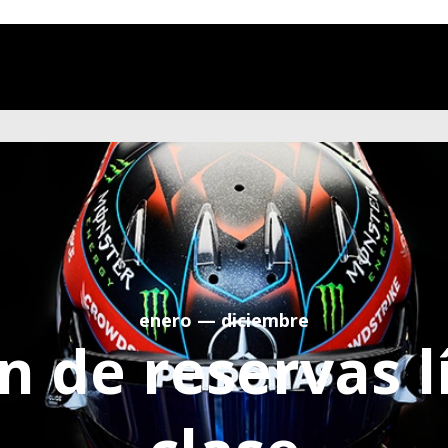
stpilot
enero — diciembre
n de reservas l