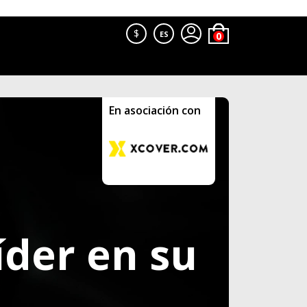
$
ES
En asociación con
íder en su