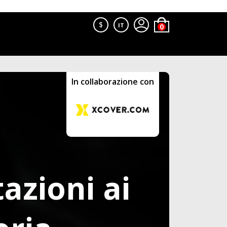
$
IT
In collaborazione con
azioni ai