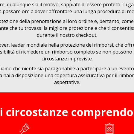
, qualunque sia il motivo, sappiate di essere protetti. Ti gara
 passare ore a dover affrontare una lunga procedura di re
rotezione della prenotazione al loro ordine e, pertanto, co
ortante che tu trovassi la migliore protezione e che ti consen
durante il nostro checkout.
er, leader mondiale nella protezione dei rimborsi, che off
 possibilità di richiedere un rimborso completo se non posson
circostanze impreviste.
mo che niente sia paragonabile a partecipare a un evento mo
ra hai a disposizione una copertura assicurativa per il rimbor
aspettative.
li circostanze comprendo