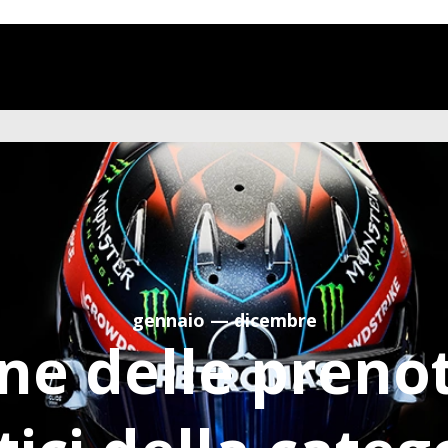
stpilot
gennaio — dicembre
ne delle prenot