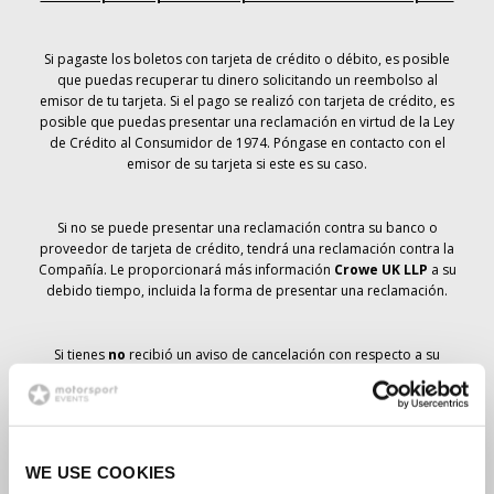
Si pagaste los boletos con tarjeta de crédito o débito, es posible
que puedas recuperar tu dinero solicitando un reembolso al
emisor de tu tarjeta. Si el pago se realizó con tarjeta de crédito, es
posible que puedas presentar una reclamación en virtud de la Ley
de Crédito al Consumidor de 1974. Póngase en contacto con el
emisor de su tarjeta si este es su caso.
Si no se puede presentar una reclamación contra su banco o
proveedor de tarjeta de crédito, tendrá una reclamación contra la
Compañía. Le proporcionará más información
Crowe UK LLP
a su
debido tiempo, incluida la forma de presentar una reclamación.
Si tienes
no
recibió un aviso de cancelación con respecto a su
pedido de entradas, su reserva no se ha cancelado y se prevé que
recibirá las entradas que ha pedido a su debido tiempo. La
dirección de la Compañía está trabajando con los proveedores
para garantizar la entrega de las entradas para el Gran Premio.
WE USE COOKIES