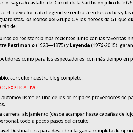
el sagrado asfalto del Circuit de la Sarthe en julio de 2026:
a. El nuevo formato Legend se centrará en los coches y las
uardistas, los íconos del Grupo C y los héroes de GT que di
arán de:
inas de resistencia más recientes junto con las favoritas hi
ntre
Patrimonio
(1923—1975) y
Leyenda
(1976-2015), garan
petidores como para los espectadores, con más tiempo en pi
mbio, consulte nuestro blog completo:
LOG EXPLICATIVO
e automovilismo
es uno de los principales proveedores de pa
as.
a carrera, alojamiento (desde acampar hasta cabañas de lujo
ersonal, todo a pocos pasos del circuito.
Travel Destinations para descubrir la gama completa de opci