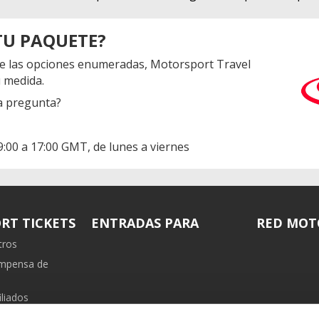
TU PAQUETE?
e de las opciones enumeradas, Motorsport Travel
 medida.
ra pregunta?
09:00 a 17:00 GMT, de lunes a viernes
RT TICKETS
ENTRADAS PARA
RED MOT
tros
ompensa de
liados