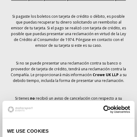
Si pagaste los boletos con tarjeta de crédito o débito, es posible
que puedas recuperar tu dinero solicitando un reembolso al
emisor de tu tarjeta. Si el pago se realizó con tarjeta de crédito, es
posible que puedas presentar una reclamación en virtud de la Ley
de Crédito al Consumidor de 1974. Póngase en contacto con el
emisor de su tarjeta si este es su caso.
Si no se puede presentar una reclamación contra su banco o
proveedor de tarjeta de crédito, tendrá una reclamación contra la
Compañía. Le proporcionará más información
Crowe UK LLP
a su
debido tiempo, incluida la forma de presentar una reclamación.
Si tienes
no
recibió un aviso de cancelación con respecto a su
pedido de entradas, su reserva no se ha cancelado y se prevé que
recibirá las entradas que ha pedido a su debido tiempo. La
dirección de la Compañía está trabajando con los proveedores
para garantizar la entrega de las entradas para el Gran Premio.
WE USE COOKIES