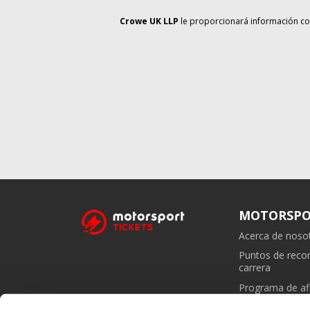
Crowe UK LLP
le proporcionará información co
MOTORSPO
Acerca de noso
Puntos de rec
carrera
Programa de afi