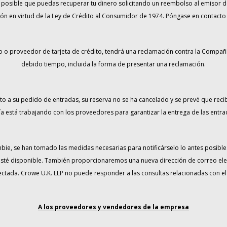
s posible que puedas recuperar tu dinero solicitando un reembolso al emisor de tu
 en virtud de la Ley de Crédito al Consumidor de 1974. Póngase en contacto co
o o proveedor de tarjeta de crédito, tendrá una reclamación contra la Compa
debido tiempo, incluida la forma de presentar una reclamación.
to a su pedido de entradas, su reserva no se ha cancelado y se prevé que reci
a está trabajando con los proveedores para garantizar la entrega de las entra
mbie, se han tomado las medidas necesarias para notificárselo lo antes posible.
té disponible. También proporcionaremos una nueva dirección de correo electr
ctada. Crowe U.K. LLP no puede responder a las consultas relacionadas con el 
A los proveedores y vendedores de la empresa