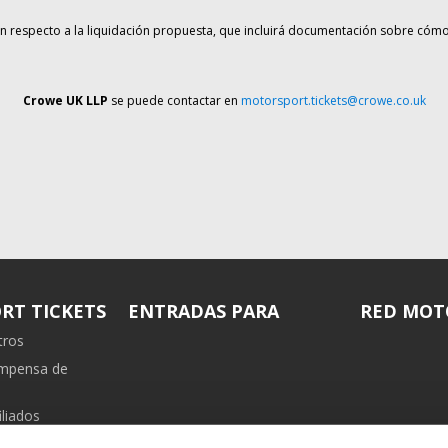
n respecto a la liquidación propuesta, que incluirá documentación sobre cóm
Crowe UK LLP
se puede contactar en
motorsport.tickets@crowe.co.uk
RT TICKETS
ENTRADAS PARA
RED MOT
tros
ompensa de
liados