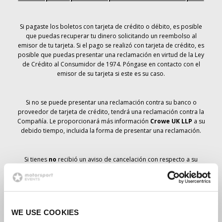
Si pagaste los boletos con tarjeta de crédito o débito, es posible
que puedas recuperar tu dinero solicitando un reembolso al
emisor de tu tarjeta. Si el pago se realizó con tarjeta de crédito, es
posible que puedas presentar una reclamación en virtud de la Ley
de Crédito al Consumidor de 1974. Póngase en contacto con el
emisor de su tarjeta si este es su caso.
Si no se puede presentar una reclamación contra su banco o
proveedor de tarjeta de crédito, tendrá una reclamación contra la
Compañía. Le proporcionará más información
Crowe UK LLP
a su
debido tiempo, incluida la forma de presentar una reclamación.
Si tienes
no
recibió un aviso de cancelación con respecto a su
pedido de entradas, su reserva no se ha cancelado y se prevé que
recibirá las entradas que ha pedido a su debido tiempo. La
dirección de la Compañía está trabajando con los proveedores
para garantizar la entrega de las entradas para el Gran Premio.
WE USE COOKIES