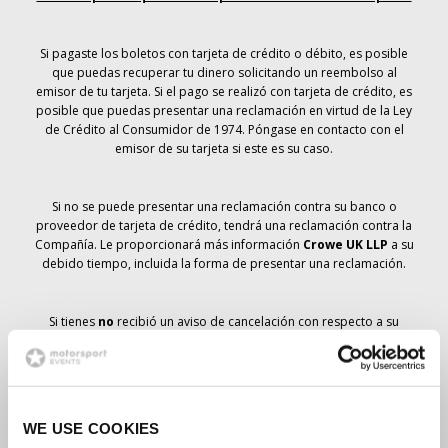
Si pagaste los boletos con tarjeta de crédito o débito, es posible
que puedas recuperar tu dinero solicitando un reembolso al
emisor de tu tarjeta. Si el pago se realizó con tarjeta de crédito, es
posible que puedas presentar una reclamación en virtud de la Ley
de Crédito al Consumidor de 1974. Póngase en contacto con el
emisor de su tarjeta si este es su caso.
Si no se puede presentar una reclamación contra su banco o
proveedor de tarjeta de crédito, tendrá una reclamación contra la
Compañía. Le proporcionará más información
Crowe UK LLP
a su
debido tiempo, incluida la forma de presentar una reclamación.
Si tienes
no
recibió un aviso de cancelación con respecto a su
pedido de entradas, su reserva no se ha cancelado y se prevé que
recibirá las entradas que ha pedido a su debido tiempo. La
dirección de la Compañía está trabajando con los proveedores
para garantizar la entrega de las entradas para el Gran Premio.
WE USE COOKIES