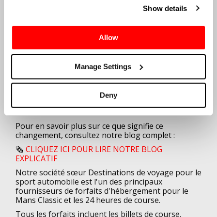
Des grilles élargies présentant des machines
Show details
d'endurance plus récentes aux côtés des favoris
historiques
Un programme évolutif qui alterne entre
Allow
Patrimoine
(1923-1975) et
Légende
(1976—
2015), en veillant à ce que chaque année mette
en lumière une époque différente de l'histoire
Manage Settings
du Mans
Plus de variété et d'accès pour les concurrents
et les spectateurs, avec un temps de piste plus
Deny
long et de nouvelles histoires à célébrer chaque
été
Pour en savoir plus sur ce que signifie ce
changement, consultez notre blog complet :
🗞️
CLIQUEZ ICI POUR LIRE NOTRE BLOG
EXPLICATIF
Notre société sœur
Destinations de voyage pour le
sport automobile
est l'un des principaux
fournisseurs de forfaits d'hébergement pour le
Mans Classic et les 24 heures de course.
Tous les forfaits incluent les billets de course,