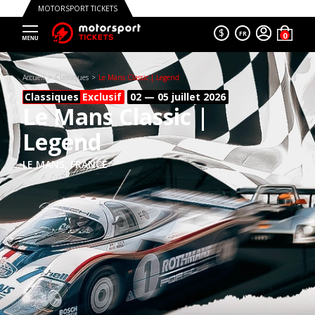
MOTORSPORT TICKETS
$
FR
Accueil
Classiques
Le Mans Classic | Legend
Classiques
Exclusif
02 — 05 juillet
2026
Le Mans Classic |
Legend
LE MANS, FRANCE