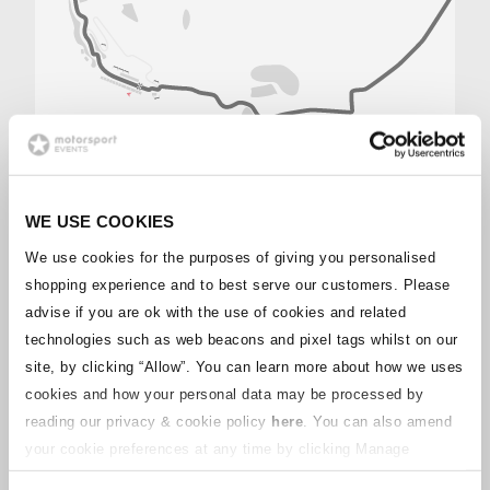
POURQUOI ALLER AU MANS
CLASSIC LEGEND
WE USE COOKIES
We use cookies for the purposes of giving you personalised
Un événement emblématique prendra une
shopping experience and to best serve our customers. Please
nouvelle forme sur le tarmac sacré du Circuit de la
advise if you are ok with the use of cookies and related
Sarthe en juillet 2026 : le
Le Mans Classic Legend
.
technologies such as web beacons and pixel tags whilst on our
La transformation va au-delà du calendrier. Le
nouveau format Legend se concentrera sur les
site, by clicking “Allow”.
You can learn more about how we uses
voitures et les époques allant de 1976 à 2015, une
cookies and how your personal data may be processed by
période marquée par des prototypes de pointe,
reading our privacy & cookie policy
here
. You can also amend
des icônes du Groupe C et des héros GT qui ont
your cookie preferences at any time by clicking Manage
façonné les courses d'endurance modernes. Cela
signifie que les fans pourront découvrir :
Cookies in the footer of this site.