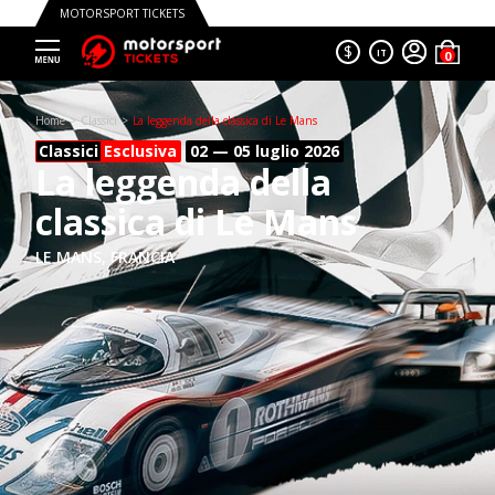
MOTORSPORT TICKETS
$
IT
Trustpilot
Home
Classici
La leggenda della classica di Le Mans
Classici
Esclusiva
02 — 05 luglio
2026
La leggenda della
classica di Le Mans
LE MANS, FRANCIA