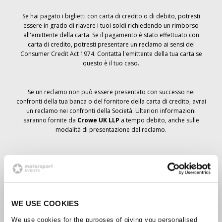
Se hai pagato i biglietti con carta di credito o di debito, potresti
essere in grado di riavere i tuoi soldi richiedendo un rimborso
all'emittente della carta. Se il pagamento è stato effettuato con
carta di credito, potresti presentare un reclamo ai sensi del
Consumer Credit Act 1974. Contatta l'emittente della tua carta se
questo è il tuo caso.
Se un reclamo non può essere presentato con successo nei
confronti della tua banca o del fornitore della carta di credito, avrai
un reclamo nei confronti della Società. Ulteriori informazioni
saranno fornite da
Crowe UK LLP
a tempo debito, anche sulle
modalità di presentazione del reclamo.
Se hai
non
ha ricevuto un avviso di annullamento relativo all'ordine
del biglietto, la prenotazione non è stata cancellata e si prevede
che riceverai i biglietti ordinati a tempo debito. La direzione della
Società sta collaborando con i fornitori per garantire la consegna
dei biglietti del Grand Prix.
WE USE COOKIES
We use cookies for the purposes of giving you personalised