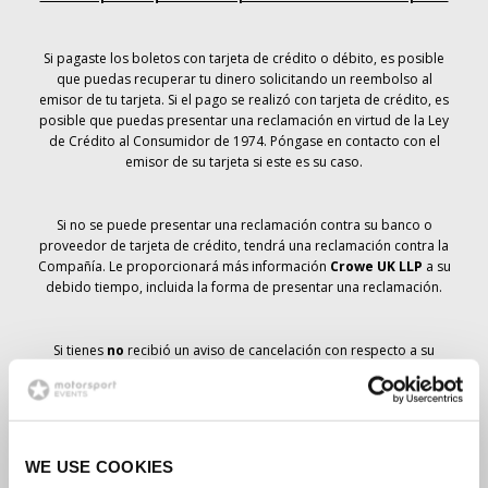
Si pagaste los boletos con tarjeta de crédito o débito, es posible
que puedas recuperar tu dinero solicitando un reembolso al
emisor de tu tarjeta. Si el pago se realizó con tarjeta de crédito, es
posible que puedas presentar una reclamación en virtud de la Ley
de Crédito al Consumidor de 1974. Póngase en contacto con el
emisor de su tarjeta si este es su caso.
Si no se puede presentar una reclamación contra su banco o
proveedor de tarjeta de crédito, tendrá una reclamación contra la
Compañía. Le proporcionará más información
Crowe UK LLP
a su
debido tiempo, incluida la forma de presentar una reclamación.
Si tienes
no
recibió un aviso de cancelación con respecto a su
pedido de entradas, su reserva no se ha cancelado y se prevé que
recibirá las entradas que ha pedido a su debido tiempo. La
dirección de la Compañía está trabajando con los proveedores
para garantizar la entrega de las entradas para el Gran Premio.
WE USE COOKIES