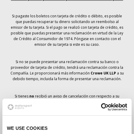
Si pagaste los boletos con tarjeta de crédito o débito, es posible
que puedas recuperar tu dinero solicitando un reembolso al
emisor de tu tarjeta. Si el pago se realizó con tarjeta de crédito, es
posible que puedas presentar una reclamación en virtud de la Ley
de Crédito al Consumidor de 1974. Póngase en contacto con el
emisor de su tarjeta si este es su caso.
Si no se puede presentar una reclamación contra su banco o
proveedor de tarjeta de crédito, tendrá una reclamación contra la
Compañía. Le proporcionará más información
Crowe UK LLP
a su
debido tiempo, incluida la forma de presentar una reclamación.
Si tienes
no
recibió un aviso de cancelación con respecto a su
pedido de entradas, su reserva no se ha cancelado y se prevé que
recibirá las entradas que ha pedido a su debido tiempo. La
dirección de la Compañía está trabajando con los proveedores
para garantizar la entrega de las entradas para el Gran Premio.
WE USE COOKIES