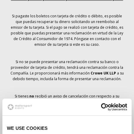
Si pagaste los boletos con tarjeta de crédito o débito, es posible
que puedas recuperar tu dinero solicitando un reembolso al
emisor de tu tarjeta. Si el pago se realizó con tarjeta de crédito, es
posible que puedas presentar una reclamación en virtud de la Ley
de Crédito al Consumidor de 1974. Póngase en contacto con el
emisor de su tarjeta si este es su caso.
Si no se puede presentar una reclamación contra su banco o
proveedor de tarjeta de crédito, tendrá una reclamación contra la
Compañía. Le proporcionará más información
Crowe UK LLP
a su
debido tiempo, incluida la forma de presentar una reclamación.
Si tienes
no
recibió un aviso de cancelación con respecto a su
pedido de entradas, su reserva no se ha cancelado y se prevé que
recibirá las entradas que ha pedido a su debido tiempo. La
dirección de la Compañía está trabajando con los proveedores
para garantizar la entrega de las entradas para el Gran Premio.
WE USE COOKIES