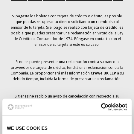
Si pagaste los boletos con tarjeta de crédito o débito, es posible
que puedas recuperar tu dinero solicitando un reembolso al
emisor de tu tarjeta. Si el pago se realizó con tarjeta de crédito, es
posible que puedas presentar una reclamación en virtud de la Ley
de Crédito al Consumidor de 1974. Póngase en contacto con el
emisor de su tarjeta si este es su caso.
Si no se puede presentar una reclamación contra su banco o
proveedor de tarjeta de crédito, tendrá una reclamación contra la
Compañía. Le proporcionará más información
Crowe UK LLP
a su
debido tiempo, incluida la forma de presentar una reclamación.
Si tienes
no
recibió un aviso de cancelación con respecto a su
pedido de entradas, su reserva no se ha cancelado y se prevé que
recibirá las entradas que ha pedido a su debido tiempo. La
dirección de la Compañía está trabajando con los proveedores
para garantizar la entrega de las entradas para el Gran Premio.
WE USE COOKIES