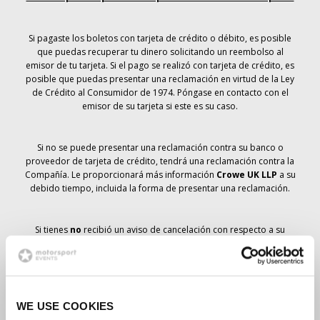
Si pagaste los boletos con tarjeta de crédito o débito, es posible
que puedas recuperar tu dinero solicitando un reembolso al
emisor de tu tarjeta. Si el pago se realizó con tarjeta de crédito, es
posible que puedas presentar una reclamación en virtud de la Ley
de Crédito al Consumidor de 1974. Póngase en contacto con el
emisor de su tarjeta si este es su caso.
Si no se puede presentar una reclamación contra su banco o
proveedor de tarjeta de crédito, tendrá una reclamación contra la
Compañía. Le proporcionará más información
Crowe UK LLP
a su
debido tiempo, incluida la forma de presentar una reclamación.
Si tienes
no
recibió un aviso de cancelación con respecto a su
pedido de entradas, su reserva no se ha cancelado y se prevé que
recibirá las entradas que ha pedido a su debido tiempo. La
dirección de la Compañía está trabajando con los proveedores
para garantizar la entrega de las entradas para el Gran Premio.
WE USE COOKIES