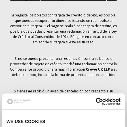
Si pagaste los boletos con tarjeta de crédito o débito, es posible
que puedas recuperar tu dinero solicitando un reembolso al
emisor de tu tarjeta. Si el pago se realizó con tarjeta de crédito, es
posible que puedas presentar una reclamación en virtud de la Ley
de Crédito al Consumidor de 1974. Póngase en contacto con el
emisor de su tarjeta si este es su caso.
Si no se puede presentar una reclamación contra su banco o
proveedor de tarjeta de crédito, tendrá una reclamación contra la
Compañía. Le proporcionará más información
Crowe UK LLP
a su
debido tiempo, incluida la forma de presentar una reclamación.
Si tienes
no
recibió un aviso de cancelación con respecto a su
pedido de entradas, su reserva no se ha cancelado y se prevé que
recibirá las entradas que ha pedido a su debido tiempo. La
dirección de la Compañía está trabajando con los proveedores
para garantizar la entrega de las entradas para el Gran Premio.
WE USE COOKIES