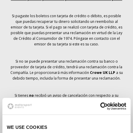
Si pagaste los boletos con tarjeta de crédito o débito, es posible
que puedas recuperar tu dinero solicitando un reembolso al
emisor de tu tarjeta. Si el pago se realizó con tarjeta de crédito, es
posible que puedas presentar una reclamación en virtud de la Ley
de Crédito al Consumidor de 1974. Póngase en contacto con el
emisor de su tarjeta si este es su caso.
Si no se puede presentar una reclamación contra su banco o
proveedor de tarjeta de crédito, tendrá una reclamación contra la
Compañía. Le proporcionará más información
Crowe UK LLP
a su
debido tiempo, incluida la forma de presentar una reclamación.
Si tienes
no
recibió un aviso de cancelación con respecto a su
pedido de entradas, su reserva no se ha cancelado y se prevé que
recibirá las entradas que ha pedido a su debido tiempo. La
dirección de la Compañía está trabajando con los proveedores
para garantizar la entrega de las entradas para el Gran Premio.
WE USE COOKIES