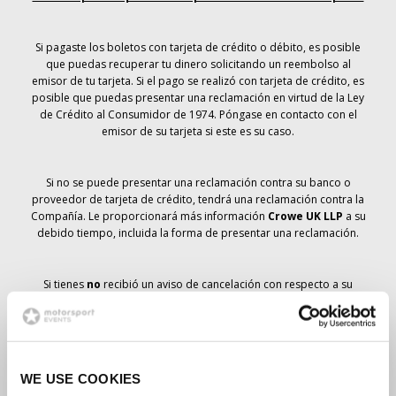
Si pagaste los boletos con tarjeta de crédito o débito, es posible
que puedas recuperar tu dinero solicitando un reembolso al
emisor de tu tarjeta. Si el pago se realizó con tarjeta de crédito, es
posible que puedas presentar una reclamación en virtud de la Ley
de Crédito al Consumidor de 1974. Póngase en contacto con el
emisor de su tarjeta si este es su caso.
Si no se puede presentar una reclamación contra su banco o
proveedor de tarjeta de crédito, tendrá una reclamación contra la
Compañía. Le proporcionará más información
Crowe UK LLP
a su
debido tiempo, incluida la forma de presentar una reclamación.
Si tienes
no
recibió un aviso de cancelación con respecto a su
pedido de entradas, su reserva no se ha cancelado y se prevé que
recibirá las entradas que ha pedido a su debido tiempo. La
dirección de la Compañía está trabajando con los proveedores
para garantizar la entrega de las entradas para el Gran Premio.
WE USE COOKIES