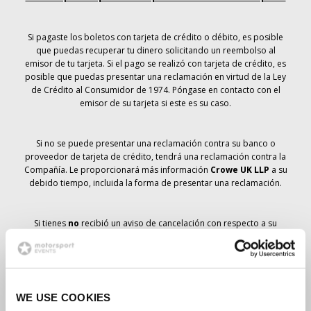
Si pagaste los boletos con tarjeta de crédito o débito, es posible
que puedas recuperar tu dinero solicitando un reembolso al
emisor de tu tarjeta. Si el pago se realizó con tarjeta de crédito, es
posible que puedas presentar una reclamación en virtud de la Ley
de Crédito al Consumidor de 1974. Póngase en contacto con el
emisor de su tarjeta si este es su caso.
Si no se puede presentar una reclamación contra su banco o
proveedor de tarjeta de crédito, tendrá una reclamación contra la
Compañía. Le proporcionará más información
Crowe UK LLP
a su
debido tiempo, incluida la forma de presentar una reclamación.
Si tienes
no
recibió un aviso de cancelación con respecto a su
pedido de entradas, su reserva no se ha cancelado y se prevé que
recibirá las entradas que ha pedido a su debido tiempo. La
dirección de la Compañía está trabajando con los proveedores
para garantizar la entrega de las entradas para el Gran Premio.
WE USE COOKIES