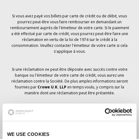
Si vous avez payé vos billets par carte de crédit ou de débit, vous
pourrez peut-être vous faire rembourser en demandant un
remboursement auprès de l'émetteur de votre carte. Si le paiement
a été effectué par carte de crédit, vous pourrez peut-être faire une
réclamation en vertu de la loi de 1974 sur le crédit à la
consommation. Veuillez contacter l'émetteur de votre carte si cela
s'applique à vous.
Si une réclamation ne peut être déposée avec succès contre votre
banque ou l'émetteur de votre carte de crédit, vous aurez une
réclamation contre la Société. De plus amples informations seront
fournies par
Crowe U.K. LLP
en temps voulu, y compris sur la
manière dont une réclamation peut être présentée.
Si vous avez
pas
avez reçu un avis d'annulation concernant votre
commande de billets, votre réservation n'a pas été annulée et il est
prévu que vous recevrez les billets que vous avez commandés en
temps voulu. La direction de la société travaille avec les
WE USE COOKIES
fournisseurs pour s'assurer que les billets du Grand Prix sont livrés.