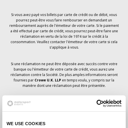
Si vous avez payé vos billets par carte de crédit ou de débit, vous
pourrez peut-être vous faire rembourser en demandant un
remboursement auprès de l'émetteur de votre carte. Si le paiement
a été effectué par carte de crédit, vous pourrez peut-être faire une
réclamation en vertu de la loi de 1974 sur le crédit à la
consommation. Veuillez contacter l'émetteur de votre carte si cela
s'applique à vous.
Si une réclamation ne peut être déposée avec succès contre votre
banque ou l'émetteur de votre carte de crédit, vous aurez une
réclamation contre la Société. De plus amples informations seront
fournies par
Crowe U.K. LLP
en temps voulu, y compris sur la
manière dont une réclamation peut être présentée.
Si vous avez
pas
avez reçu un avis d'annulation concernant votre
commande de billets, votre réservation n'a pas été annulée et il est
prévu que vous recevrez les billets que vous avez commandés en
temps voulu. La direction de la société travaille avec les
WE USE COOKIES
fournisseurs pour s'assurer que les billets du Grand Prix sont livrés.