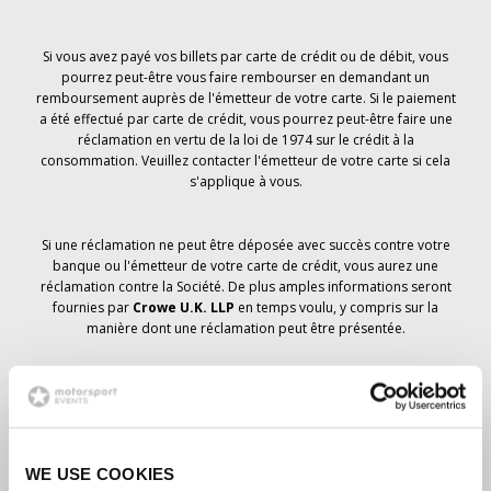
Si vous avez payé vos billets par carte de crédit ou de débit, vous
pourrez peut-être vous faire rembourser en demandant un
remboursement auprès de l'émetteur de votre carte. Si le paiement
a été effectué par carte de crédit, vous pourrez peut-être faire une
réclamation en vertu de la loi de 1974 sur le crédit à la
consommation. Veuillez contacter l'émetteur de votre carte si cela
s'applique à vous.
Si une réclamation ne peut être déposée avec succès contre votre
banque ou l'émetteur de votre carte de crédit, vous aurez une
réclamation contre la Société. De plus amples informations seront
fournies par
Crowe U.K. LLP
en temps voulu, y compris sur la
manière dont une réclamation peut être présentée.
Si vous avez
pas
avez reçu un avis d'annulation concernant votre
commande de billets, votre réservation n'a pas été annulée et il est
prévu que vous recevrez les billets que vous avez commandés en
temps voulu. La direction de la société travaille avec les
WE USE COOKIES
fournisseurs pour s'assurer que les billets du Grand Prix sont livrés.