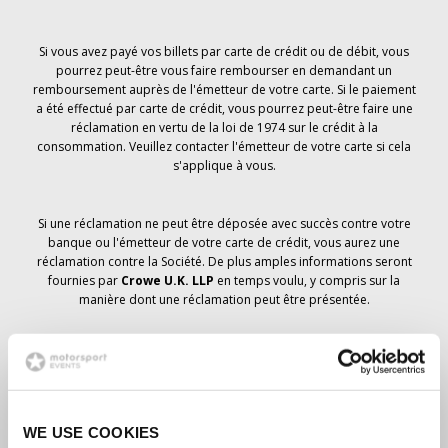
Si vous avez payé vos billets par carte de crédit ou de débit, vous
pourrez peut-être vous faire rembourser en demandant un
remboursement auprès de l'émetteur de votre carte. Si le paiement
a été effectué par carte de crédit, vous pourrez peut-être faire une
réclamation en vertu de la loi de 1974 sur le crédit à la
consommation. Veuillez contacter l'émetteur de votre carte si cela
s'applique à vous.
Si une réclamation ne peut être déposée avec succès contre votre
banque ou l'émetteur de votre carte de crédit, vous aurez une
réclamation contre la Société. De plus amples informations seront
fournies par
Crowe U.K. LLP
en temps voulu, y compris sur la
manière dont une réclamation peut être présentée.
Si vous avez
pas
avez reçu un avis d'annulation concernant votre
commande de billets, votre réservation n'a pas été annulée et il est
prévu que vous recevrez les billets que vous avez commandés en
temps voulu. La direction de la société travaille avec les
WE USE COOKIES
fournisseurs pour s'assurer que les billets du Grand Prix sont livrés.