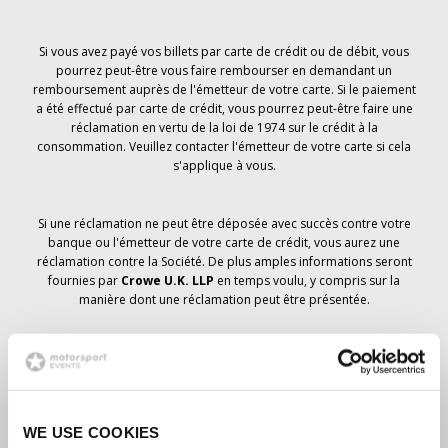
Si vous avez payé vos billets par carte de crédit ou de débit, vous
pourrez peut-être vous faire rembourser en demandant un
remboursement auprès de l'émetteur de votre carte. Si le paiement
a été effectué par carte de crédit, vous pourrez peut-être faire une
réclamation en vertu de la loi de 1974 sur le crédit à la
consommation. Veuillez contacter l'émetteur de votre carte si cela
s'applique à vous.
Si une réclamation ne peut être déposée avec succès contre votre
banque ou l'émetteur de votre carte de crédit, vous aurez une
réclamation contre la Société. De plus amples informations seront
fournies par
Crowe U.K. LLP
en temps voulu, y compris sur la
manière dont une réclamation peut être présentée.
Si vous avez
pas
avez reçu un avis d'annulation concernant votre
commande de billets, votre réservation n'a pas été annulée et il est
prévu que vous recevrez les billets que vous avez commandés en
temps voulu. La direction de la société travaille avec les
WE USE COOKIES
fournisseurs pour s'assurer que les billets du Grand Prix sont livrés.