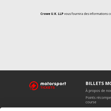
Crowe U.K. LLP
vous fournira des informations c
BILLETS 
À propos de no
Points récompe
course
Programme d'aff