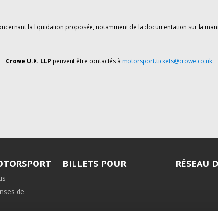
oncernant la liquidation proposée, notamment de la documentation sur la mani
Crowe U.K. LLP
peuvent être contactés à
motorsport.tickets@crowe.co.uk
MOTORSPORT
BILLETS POUR
RÉSEAU 
us
nses de
iliation