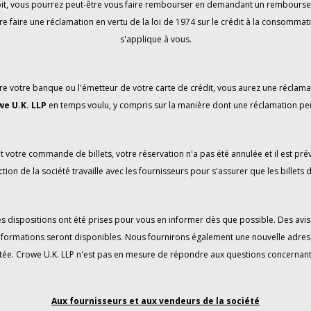
débit, vous pourrez peut-être vous faire rembourser en demandant un remboursem
re faire une réclamation en vertu de la loi de 1974 sur le crédit à la consommatio
s'applique à vous.
e votre banque ou l'émetteur de votre carte de crédit, vous aurez une réclama
we U.K. LLP
en temps voulu, y compris sur la manière dont une réclamation pe
t votre commande de billets, votre réservation n'a pas été annulée et il est p
tion de la société travaille avec les fournisseurs pour s'assurer que les billets d
 des dispositions ont été prises pour vous en informer dès que possible. Des a
informations seront disponibles. Nous fournirons également une nouvelle adress
tée. Crowe U.K. LLP n'est pas en mesure de répondre aux questions concernant le 
Aux fournisseurs et aux vendeurs de la société