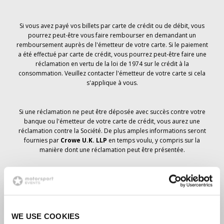
Si vous avez payé vos billets par carte de crédit ou de débit, vous
pourrez peut-être vous faire rembourser en demandant un
remboursement auprès de l'émetteur de votre carte. Si le paiement
a été effectué par carte de crédit, vous pourrez peut-être faire une
réclamation en vertu de la loi de 1974 sur le crédit à la
consommation. Veuillez contacter l'émetteur de votre carte si cela
s'applique à vous.
Si une réclamation ne peut être déposée avec succès contre votre
banque ou l'émetteur de votre carte de crédit, vous aurez une
réclamation contre la Société. De plus amples informations seront
fournies par
Crowe U.K. LLP
en temps voulu, y compris sur la
manière dont une réclamation peut être présentée.
Si vous avez
pas
avez reçu un avis d'annulation concernant votre
commande de billets, votre réservation n'a pas été annulée et il est
prévu que vous recevrez les billets que vous avez commandés en
temps voulu. La direction de la société travaille avec les
WE USE COOKIES
fournisseurs pour s'assurer que les billets du Grand Prix sont livrés.