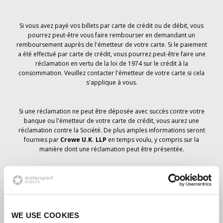
Si vous avez payé vos billets par carte de crédit ou de débit, vous
pourrez peut-être vous faire rembourser en demandant un
remboursement auprès de l'émetteur de votre carte. Si le paiement
a été effectué par carte de crédit, vous pourrez peut-être faire une
réclamation en vertu de la loi de 1974 sur le crédit à la
consommation. Veuillez contacter l'émetteur de votre carte si cela
s'applique à vous.
Si une réclamation ne peut être déposée avec succès contre votre
banque ou l'émetteur de votre carte de crédit, vous aurez une
réclamation contre la Société. De plus amples informations seront
fournies par
Crowe U.K. LLP
en temps voulu, y compris sur la
manière dont une réclamation peut être présentée.
Si vous avez
pas
avez reçu un avis d'annulation concernant votre
commande de billets, votre réservation n'a pas été annulée et il est
prévu que vous recevrez les billets que vous avez commandés en
temps voulu. La direction de la société travaille avec les
WE USE COOKIES
fournisseurs pour s'assurer que les billets du Grand Prix sont livrés.