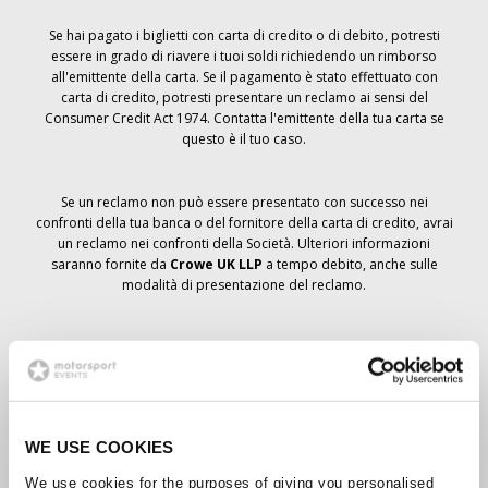
Se hai pagato i biglietti con carta di credito o di debito, potresti
essere in grado di riavere i tuoi soldi richiedendo un rimborso
all'emittente della carta. Se il pagamento è stato effettuato con
carta di credito, potresti presentare un reclamo ai sensi del
Consumer Credit Act 1974. Contatta l'emittente della tua carta se
questo è il tuo caso.
Se un reclamo non può essere presentato con successo nei
confronti della tua banca o del fornitore della carta di credito, avrai
un reclamo nei confronti della Società. Ulteriori informazioni
saranno fornite da
Crowe UK LLP
a tempo debito, anche sulle
modalità di presentazione del reclamo.
Se hai
non
ha ricevuto un avviso di annullamento relativo all'ordine
del biglietto, la prenotazione non è stata cancellata e si prevede
che riceverai i biglietti ordinati a tempo debito. La direzione della
Società sta collaborando con i fornitori per garantire la consegna
dei biglietti del Grand Prix.
WE USE COOKIES
We use cookies for the purposes of giving you personalised