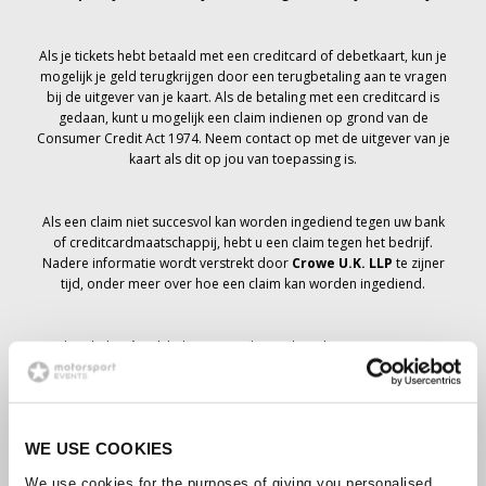
Als je tickets hebt betaald met een creditcard of debetkaart, kun je
mogelijk je geld terugkrijgen door een terugbetaling aan te vragen
bij de uitgever van je kaart. Als de betaling met een creditcard is
gedaan, kunt u mogelijk een claim indienen op grond van de
Consumer Credit Act 1974. Neem contact op met de uitgever van je
kaart als dit op jou van toepassing is.
Als een claim niet succesvol kan worden ingediend tegen uw bank
of creditcardmaatschappij, hebt u een claim tegen het bedrijf.
Nadere informatie wordt verstrekt door
Crowe U.K. LLP
te zijner
tijd, onder meer over hoe een claim kan worden ingediend.
Als je hebt
niet
Ik heb een annuleringsbericht ontvangen met
betrekking tot je ticketbestelling, je boeking is niet geannuleerd en
er wordt verwacht dat je de tickets die je hebt besteld te zijner tijd
zult ontvangen. Het management van het bedrijf werkt samen met
leveranciers om ervoor te zorgen dat Grand Prix-tickets worden
WE USE COOKIES
bezorgd.
We use cookies for the purposes of giving you personalised