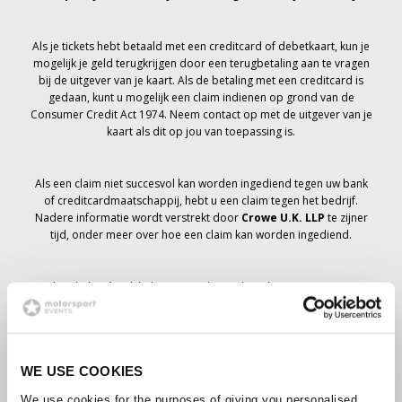
Als je tickets hebt betaald met een creditcard of debetkaart, kun je
mogelijk je geld terugkrijgen door een terugbetaling aan te vragen
bij de uitgever van je kaart. Als de betaling met een creditcard is
gedaan, kunt u mogelijk een claim indienen op grond van de
Consumer Credit Act 1974. Neem contact op met de uitgever van je
kaart als dit op jou van toepassing is.
Als een claim niet succesvol kan worden ingediend tegen uw bank
of creditcardmaatschappij, hebt u een claim tegen het bedrijf.
Nadere informatie wordt verstrekt door
Crowe U.K. LLP
te zijner
tijd, onder meer over hoe een claim kan worden ingediend.
Als je hebt
niet
Ik heb een annuleringsbericht ontvangen met
betrekking tot je ticketbestelling, je boeking is niet geannuleerd en
er wordt verwacht dat je de tickets die je hebt besteld te zijner tijd
zult ontvangen. Het management van het bedrijf werkt samen met
leveranciers om ervoor te zorgen dat Grand Prix-tickets worden
WE USE COOKIES
bezorgd.
We use cookies for the purposes of giving you personalised