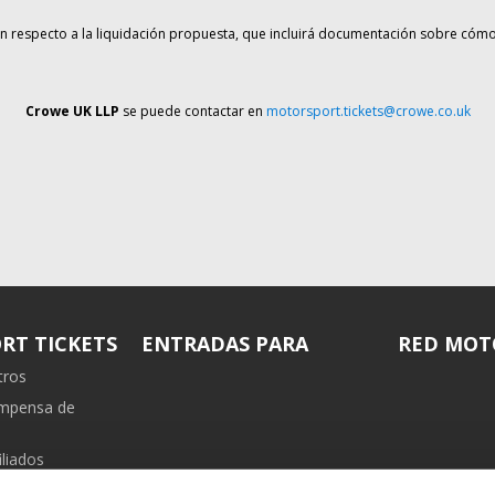
n respecto a la liquidación propuesta, que incluirá documentación sobre cóm
Crowe UK LLP
se puede contactar en
motorsport.tickets@crowe.co.uk
RT TICKETS
ENTRADAS PARA
RED MOT
tros
ompensa de
liados