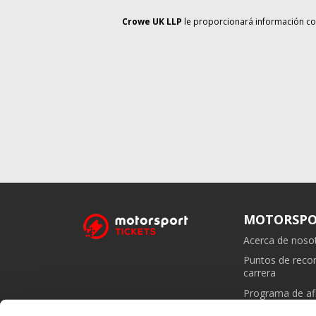
Crowe UK LLP
le proporcionará información co
MOTORSPO
Acerca de noso
Puntos de rec
carrera
Programa de afi