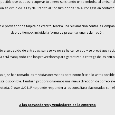
s posible que puedas recuperar tu dinero solicitando un reembolso al emisor de tu
 en virtud de la Ley de Crédito al Consumidor de 1974. Póngase en contacto co
o o proveedor de tarjeta de crédito, tendrá una reclamación contra la Compa
debido tiempo, incluida la forma de presentar una reclamación.
to a su pedido de entradas, su reserva no se ha cancelado y se prevé que reci
a está trabajando con los proveedores para garantizar la entrega de las entra
mbie, se han tomado las medidas necesarias para notificárselo lo antes posible.
té disponible. También proporcionaremos una nueva dirección de correo electr
ctada. Crowe U.K. LLP no puede responder a las consultas relacionadas con el 
A los proveedores y vendedores de la empresa