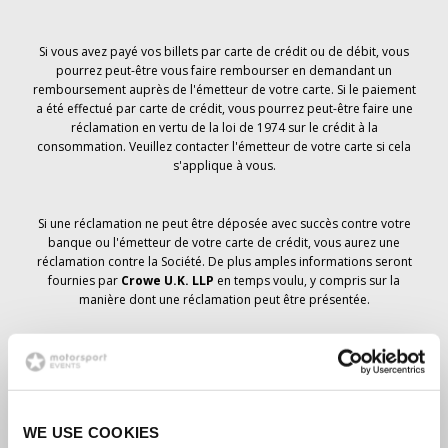
Si vous avez payé vos billets par carte de crédit ou de débit, vous
pourrez peut-être vous faire rembourser en demandant un
remboursement auprès de l'émetteur de votre carte. Si le paiement
a été effectué par carte de crédit, vous pourrez peut-être faire une
réclamation en vertu de la loi de 1974 sur le crédit à la
consommation. Veuillez contacter l'émetteur de votre carte si cela
s'applique à vous.
Si une réclamation ne peut être déposée avec succès contre votre
banque ou l'émetteur de votre carte de crédit, vous aurez une
réclamation contre la Société. De plus amples informations seront
fournies par
Crowe U.K. LLP
en temps voulu, y compris sur la
manière dont une réclamation peut être présentée.
Si vous avez
pas
avez reçu un avis d'annulation concernant votre
commande de billets, votre réservation n'a pas été annulée et il est
prévu que vous recevrez les billets que vous avez commandés en
temps voulu. La direction de la société travaille avec les
WE USE COOKIES
fournisseurs pour s'assurer que les billets du Grand Prix sont livrés.