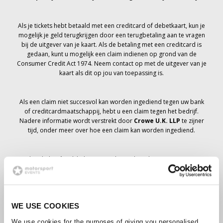
Als je tickets hebt betaald met een creditcard of debetkaart, kun je
mogelijk je geld terugkrijgen door een terugbetaling aan te vragen
bij de uitgever van je kaart. Als de betaling met een creditcard is
gedaan, kunt u mogelijk een claim indienen op grond van de
Consumer Credit Act 1974. Neem contact op met de uitgever van je
kaart als dit op jou van toepassing is.
Als een claim niet succesvol kan worden ingediend tegen uw bank
of creditcardmaatschappij, hebt u een claim tegen het bedrijf.
Nadere informatie wordt verstrekt door
Crowe U.K. LLP
te zijner
tijd, onder meer over hoe een claim kan worden ingediend.
Als je hebt
niet
Ik heb een annuleringsbericht ontvangen met
betrekking tot je ticketbestelling, je boeking is niet geannuleerd en
er wordt verwacht dat je de tickets die je hebt besteld te zijner tijd
zult ontvangen. Het management van het bedrijf werkt samen met
leveranciers om ervoor te zorgen dat Grand Prix-tickets worden
WE USE COOKIES
bezorgd.
We use cookies for the purposes of giving you personalised