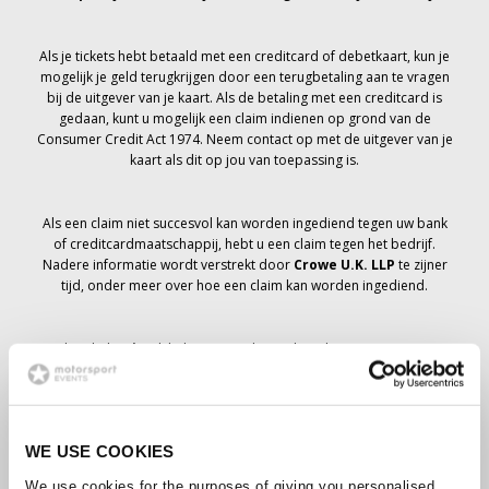
Als je tickets hebt betaald met een creditcard of debetkaart, kun je
mogelijk je geld terugkrijgen door een terugbetaling aan te vragen
bij de uitgever van je kaart. Als de betaling met een creditcard is
gedaan, kunt u mogelijk een claim indienen op grond van de
Consumer Credit Act 1974. Neem contact op met de uitgever van je
kaart als dit op jou van toepassing is.
Als een claim niet succesvol kan worden ingediend tegen uw bank
of creditcardmaatschappij, hebt u een claim tegen het bedrijf.
Nadere informatie wordt verstrekt door
Crowe U.K. LLP
te zijner
tijd, onder meer over hoe een claim kan worden ingediend.
Als je hebt
niet
Ik heb een annuleringsbericht ontvangen met
betrekking tot je ticketbestelling, je boeking is niet geannuleerd en
er wordt verwacht dat je de tickets die je hebt besteld te zijner tijd
zult ontvangen. Het management van het bedrijf werkt samen met
leveranciers om ervoor te zorgen dat Grand Prix-tickets worden
WE USE COOKIES
bezorgd.
We use cookies for the purposes of giving you personalised