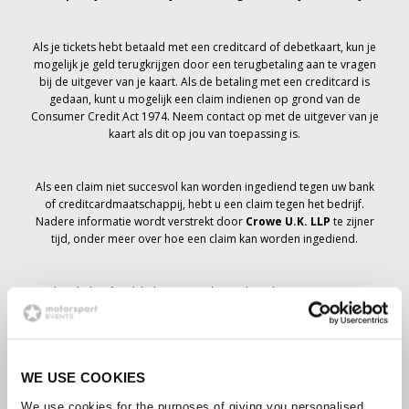
Als je tickets hebt betaald met een creditcard of debetkaart, kun je
mogelijk je geld terugkrijgen door een terugbetaling aan te vragen
bij de uitgever van je kaart. Als de betaling met een creditcard is
gedaan, kunt u mogelijk een claim indienen op grond van de
Consumer Credit Act 1974. Neem contact op met de uitgever van je
kaart als dit op jou van toepassing is.
Als een claim niet succesvol kan worden ingediend tegen uw bank
of creditcardmaatschappij, hebt u een claim tegen het bedrijf.
Nadere informatie wordt verstrekt door
Crowe U.K. LLP
te zijner
tijd, onder meer over hoe een claim kan worden ingediend.
Als je hebt
niet
Ik heb een annuleringsbericht ontvangen met
betrekking tot je ticketbestelling, je boeking is niet geannuleerd en
er wordt verwacht dat je de tickets die je hebt besteld te zijner tijd
zult ontvangen. Het management van het bedrijf werkt samen met
leveranciers om ervoor te zorgen dat Grand Prix-tickets worden
WE USE COOKIES
bezorgd.
We use cookies for the purposes of giving you personalised