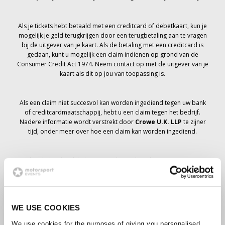
Als je tickets hebt betaald met een creditcard of debetkaart, kun je
mogelijk je geld terugkrijgen door een terugbetaling aan te vragen
bij de uitgever van je kaart. Als de betaling met een creditcard is
gedaan, kunt u mogelijk een claim indienen op grond van de
Consumer Credit Act 1974. Neem contact op met de uitgever van je
kaart als dit op jou van toepassing is.
Als een claim niet succesvol kan worden ingediend tegen uw bank
of creditcardmaatschappij, hebt u een claim tegen het bedrijf.
Nadere informatie wordt verstrekt door
Crowe U.K. LLP
te zijner
tijd, onder meer over hoe een claim kan worden ingediend.
Als je hebt
niet
Ik heb een annuleringsbericht ontvangen met
betrekking tot je ticketbestelling, je boeking is niet geannuleerd en
er wordt verwacht dat je de tickets die je hebt besteld te zijner tijd
zult ontvangen. Het management van het bedrijf werkt samen met
leveranciers om ervoor te zorgen dat Grand Prix-tickets worden
WE USE COOKIES
bezorgd.
We use cookies for the purposes of giving you personalised