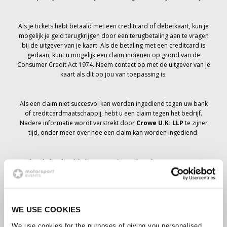
Als je tickets hebt betaald met een creditcard of debetkaart, kun je
mogelijk je geld terugkrijgen door een terugbetaling aan te vragen
bij de uitgever van je kaart. Als de betaling met een creditcard is
gedaan, kunt u mogelijk een claim indienen op grond van de
Consumer Credit Act 1974. Neem contact op met de uitgever van je
kaart als dit op jou van toepassing is.
Als een claim niet succesvol kan worden ingediend tegen uw bank
of creditcardmaatschappij, hebt u een claim tegen het bedrijf.
Nadere informatie wordt verstrekt door
Crowe U.K. LLP
te zijner
tijd, onder meer over hoe een claim kan worden ingediend.
Als je hebt
niet
Ik heb een annuleringsbericht ontvangen met
betrekking tot je ticketbestelling, je boeking is niet geannuleerd en
er wordt verwacht dat je de tickets die je hebt besteld te zijner tijd
zult ontvangen. Het management van het bedrijf werkt samen met
leveranciers om ervoor te zorgen dat Grand Prix-tickets worden
WE USE COOKIES
bezorgd.
We use cookies for the purposes of giving you personalised