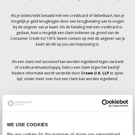
Als je tickets hebt betaald met een creditcard of debetkaart, kun je
mogelijk je geld terugkrijgen door een terugbetaling aan te vragen
bij de uitgever van je kaart. Als de betaling met een creditcard is
gedaan, kunt u mogelijk een claim indienen op grond van de
Consumer Credit Act 1974. Neem contact op met de uitgever van je
kaart als dit op jou van toepassing is.
Als een claim niet succesvol kan worden ingediend tegen uw bank
of creditcardmaatschappij, hebt u een claim tegen het bedrijf.
Nadere informatie wordt verstrekt door
Crowe U.K. LLP
te zijner
tijd, onder meer over hoe een claim kan worden ingediend.
Als je hebt
niet
Ik heb een annuleringsbericht ontvangen met
betrekking tot je ticketbestelling, je boeking is niet geannuleerd en
er wordt verwacht dat je de tickets die je hebt besteld te zijner tijd
zult ontvangen. Het management van het bedrijf werkt samen met
leveranciers om ervoor te zorgen dat Grand Prix-tickets worden
WE USE COOKIES
bezorgd.
We use cookies for the purposes of giving you personalised