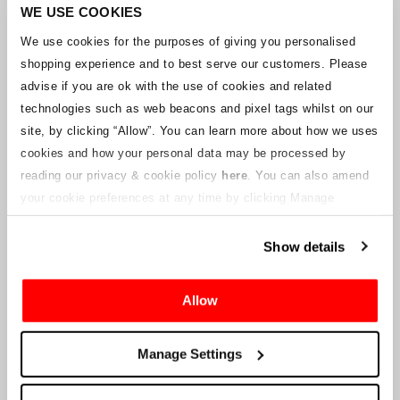
Unternehmens arbeitet mit den Lieferanten zusammen, um
WE USE COOKIES
sicherzustellen, dass Grand-Prix-Tickets geliefert werden.
We use cookies for the purposes of giving you personalised
shopping experience and to best serve our customers. Please
Sollte sich der Status einzelner Buchungen ändern, wurden
advise if you are ok with the use of cookies and related
Vorkehrungen getroffen, um Sie so schnell wie möglich zu
benachrichtigen. Zusätzliche Hinweise für Ticketinhaber werden auf
technologies such as web beacons and pixel tags whilst on our
dieser Webseite veröffentlicht, sobald Informationen verfügbar
site, by clicking “Allow”.
You can learn more about how we uses
sind. Wir werden denjenigen mit gültigen Tickets auch eine neue E-
cookies and how your personal data may be processed by
Mail-Adresse für den Kundenservice zur Verfügung stellen, die von
reading our privacy & cookie policy
here
. You can also amend
einem verbundenen Unternehmen verwaltet wird. Crowe U.K. LLP
kann keine Fragen zum Ticketvorgang und zum Zeitpunkt der
your cookie preferences at any time by clicking Manage
Lieferung beantworten.
Cookies in the footer of this site.
Show details
An die Lieferanten und Verkäufer des Unternehmens
Allow
Crowe UK LLP
wird Ihnen Informationen über die geplante
Liquidation zur Verfügung stellen, einschließlich Unterlagen
darüber, wie Sie eine Forderung gegen das Unternehmen geltend
Manage Settings
machen können.